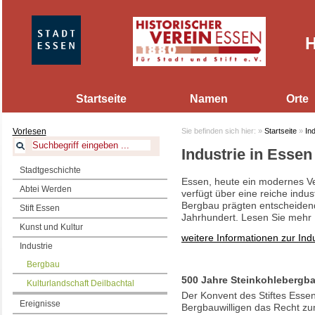
H
Startseite
Namen
Orte
Vorlesen
Sie befinden sich hier:
»
Startseite
»
Ind
Industrie in Essen
Stadtgeschichte
Essen, heute ein modernes Ve
Abtei Werden
verfügt über eine reiche indus
Bergbau prägten entscheidend 
Stift Essen
Jahrhundert. Lesen Sie mehr
Kunst und Kultur
weitere Informationen zur Indu
Industrie
Bergbau
500 Jahre Steinkohlebergba
Kulturlandschaft Deilbachtal
Der Konvent des Stiftes Essen
Ereignisse
Bergbauwilligen das Recht zu