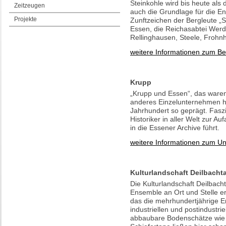
Steinkohle wird bis heute als
Zeitzeugen
auch die Grundlage für die En
Projekte
Zunftzeichen der Bergleute „Sc
Essen, die Reichasabtei Werde
Rellinghausen, Steele, Frohnh
weitere Informationen zum Be
Krupp
„Krupp und Essen“, das waren
anderes Einzelunternehmen ha
Jahrhundert so geprägt. Faszi
Historiker in aller Welt zur A
in die Essener Archive führt.
weitere Informationen zum U
Kulturlandschaft Deilbachta
Die Kulturlandschaft Deilbach
Ensemble an Ort und Stelle e
das die mehrhundertjährige En
industriellen und postindustr
abbaubare Bodenschätze wie 