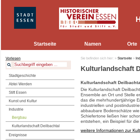
H
Startseite
Namen
Orte
Vorlesen
Sie befinden sich hier:
»
Startseite
»
Ind
Kulturlandschaft D
Stadtgeschichte
Kulturlandschaft Deilbachta
Abtei Werden
Die Kulturlandschaft Deilbach
Stift Essen
Ensemble an Ort und Stelle e
das die mehrhundertjährige En
Kunst und Kultur
industriellen und postindustr
Industrie
abbaubare Bodenschätze wie 
Schiefertone ließen hier scho
Bergbau
entstehen, ein Beispiel für die
Kulturlandschaft Deilbachtal
weitere Informationen zur Kult
Ereignisse