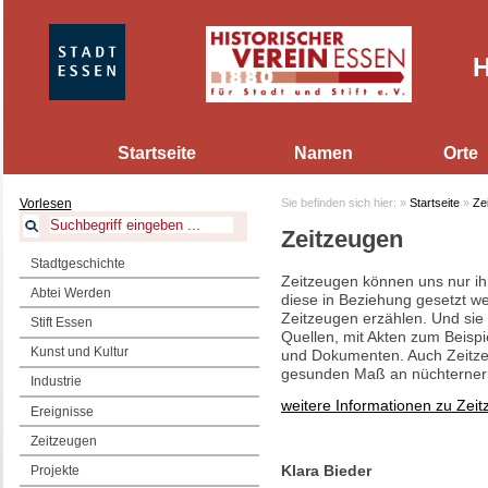
H
Startseite
Namen
Orte
Vorlesen
Sie befinden sich hier:
»
Startseite
»
Ze
Zeitzeugen
Stadtgeschichte
Zeitzeugen können uns nur ih
Abtei Werden
diese in Beziehung gesetzt w
Zeitzeugen erzählen. Und sie
Stift Essen
Quellen, mit Akten zum Beispie
Kunst und Kultur
und Dokumenten. Auch Zeitze
gesunden Maß an nüchterner
Industrie
weitere Informationen zu Zei
Ereignisse
Zeitzeugen
Klara Bieder
Projekte