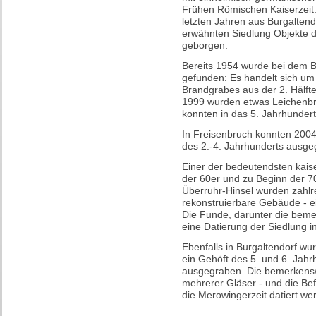
Frühen Römischen Kaiserzeit
letzten Jahren aus Burgalten
erwähnten Siedlung Objekte de
geborgen.
Bereits 1954 wurde bei dem B
gefunden: Es handelt sich um
Brandgrabes aus der 2. Hälfte
1999 wurden etwas Leichenbr
konnten in das 5. Jahrhundert
In Freisenbruch konnten 200
des 2.-4. Jahrhunderts ausg
Einer der bedeutendsten kais
der 60er und zu Beginn der 70
Überruhr-Hinsel wurden zahlr
rekonstruierbare Gebäude - e
Die Funde, darunter die beme
eine Datierung der Siedlung in
Ebenfalls in Burgaltendorf w
ein Gehöft des 5. und 6. Jahr
ausgegraben. Die bemerkensw
mehrerer Gläser - und die Be
die Merowingerzeit datiert we