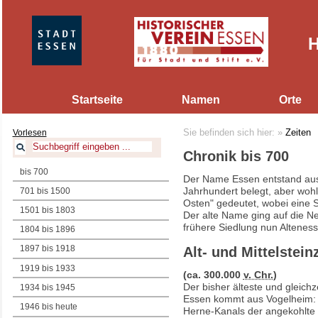
H
Startseite
Namen
Orte
Vorlesen
Sie befinden sich hier:
»
Zeiten
Chronik bis 700
bis 700
Der Name Essen entstand aus 
Jahrhundert belegt, aber wohl 
701 bis 1500
Osten" gedeutet, wobei eine
1501 bis 1803
Der alte Name ging auf die N
frühere Siedlung nun Altenes
1804 bis 1896
1897 bis 1918
Alt- und Mittelsteinz
1919 bis 1933
(ca. 300.000
v. Chr.
)
Der bisher älteste und gleich
1934 bis 1945
Essen kommt aus Vogelheim:
1946 bis heute
Herne-Kanals der angekohlte