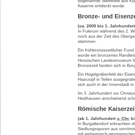
sogenannte Steinkiste aus Kup
Kaserne entdeckt wurde.
Bronze- und Eisenze
(ca. 2000 bis 1. Jahrhunder
In Fulerum während des 2. We
noch aus der Zeit des Überga
stammen.
Ein frühbronzezeitlicher Fund
wurde ein bronzenes Randleis
Hessischen Landesmuseum Wi
Bronzezeit fanden sich in Bur
Ein Hügelgräberfeld der Eisenz
Haarzopf in Teilen ausgegrab
sich auch in der Innenstadt in
Im 3. Jahrhundert vor Christus
Heidhausen anscheinend scho
Römische Kaiserzeit
(ab 1. Jahrhundert
v. Chr.
bi
In Burgaltendorf erbrachten 
Siedlungsspuren aus vorrömi
mit einheimisch-germanischer 