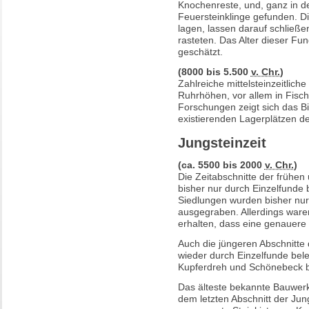
Knochenreste, und, ganz in d
Feuersteinklinge gefunden. D
lagen, lassen darauf schließ
rasteten. Das Alter dieser Fu
geschätzt.
(8000 bis 5.500
v. Chr.
)
Zahlreiche mittelsteinzeitlich
Ruhrhöhen, vor allem in Fisc
Forschungen zeigt sich das Bi
existierenden Lagerplätzen d
Jungsteinzeit
(ca. 5500 bis 2000
v. Chr.
)
Die Zeitabschnitte der frühen 
bisher nur durch Einzelfunde 
Siedlungen wurden bisher nur 
ausgegraben. Allerdings ware
erhalten, dass eine genauere 
Auch die jüngeren Abschnitte 
wieder durch Einzelfunde bel
Kupferdreh und Schönebeck 
Das älteste bekannte Bauwer
dem letzten Abschnitt der Jung